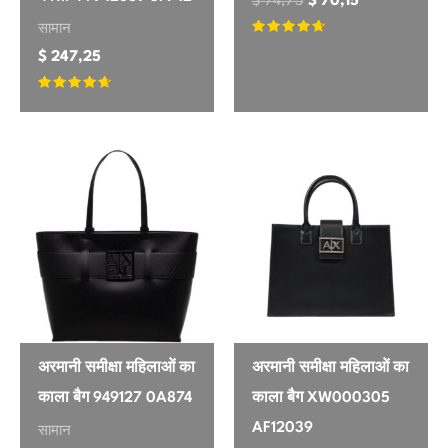
$
74,75
$
70,15
सामान
रेटेड
4.47
$
247,25
एमिली
में से
✔ सत्यापित खरीदार
4 मई, 2026
रेटेड
Classic style, takes time
4.47
में से
These are exactly what I expected
from Dr. Martens. The 100% leather is
beautiful and the stitching is solid.
They’re a bit stiff straight out of the
box, and I’m still working on breaking
them in, but I know from past
experience they’ll be super comfy
soon. Sizing felt true for me.
अरमानी समीक्षा महिलाओं का
अरमानी समीक्षा महिलाओं का
काला बैग 949127 0A874
काला बैग XW000305
जेसिका
AF12039
सामान
✔ सत्यापित खरीदार
4 मई, 2026