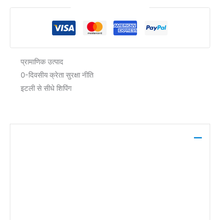
सुरक्षित चेकआउट की गारंटी
प्रामाणिक उत्पाद
0-दिवसीय क्रेता सुरक्षा नीति
इटली से सीधे शिपिंग
विवरण
Dr. Martens Women’s Lace-Up Shoes in black,
crafted from 100% leather with a plain pattern,
buckle/bow fastening, synthetic sole, and leather
lining. Ideal for everyday wear or a casual outing.