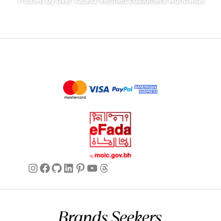
Trusted by over 72,922 verified customers worldwide
सोफिया
✔ सत्यापित खरीदार
4 मई, 2026
तेज़ शिपिंग, शानदार उत्पाद
Ordered these and they arrived so
quickly, well-packaged too. The shoes
themselves are stunning, the black is
deep and rich, and the leather feels
very durable. Can’t wait to wear them
all the time.
Instagram
Facebook
GitHub
LinkedIn
Pinterest
YouTube
Threads
एवा
✔ सत्यापित खरीदार
4 मई, 2026
Bought as a gift, huge hit!