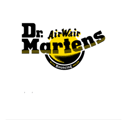
लेस अप जूते
,
जूते
,
महिला
डॉ. मार्टेंस महिलाओं के लेस-अप जूते, काले
रंग के, आर्टिकल कोड:
एसकेयू:
471946_46-39
श्रेणियाँ:
लेस अप जूते
,
जूते
,
महिला